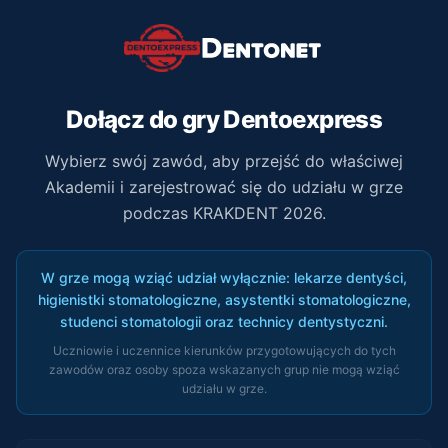
Dołącz do gry Dentoexpress
Wybierz swój zawód, aby przejść do właściwej
Akademii i zarejestrować się do udziału w grze
podczas KRAKDENT 2026.
W grze mogą wziąć udział wyłącznie: lekarze dentyści,
higienistki stomatologiczne, asystentki stomatologiczne,
studenci stomatologii oraz technicy dentystyczni.
Uczniowie i uczennice kierunków przygotowujących do tych
zawodów oraz osoby spoza wskazanych grup nie mogą wziąć
udziału w grze.